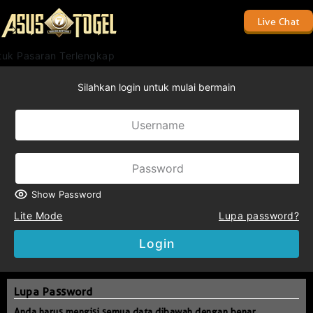
Live Chat
tuk Pasaran Terlengkap
Silahkan login untuk mulai bermain
Show Password
Lite Mode
Lupa password?
Login
Lupa Password
Anda harus mengisi semua data dibawah dengan benar.